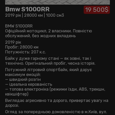
Bmw S1000RR
19 500$
2019 рік
|
28000 км
|
1000 см3
BMW S1000RR
Офіційний мотоцикл, 2 власники. Повністю
обслужений, без жодних вкладень
2019 рік
Пробіг: 28000 км
Потужність: 207 к.с.
Байк у дуже гарному стані — як зовні, так і
технічно. Оригінальний пробіг, чесна історія.
Потужний літровий спортбайк, який дарує
максимум емоцій:
— швидкий розгін
— ідеальна керованість
— топова електроніка (режими їзди, ABS, трекшн,
квікшіфтер)
Виглядає агресивно та дорого, привертає увагу на
дорозі.
Огляд за попередньою домовленістю в м.Київ, вул.