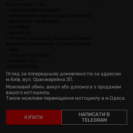
відмінному стані:
• повністю обслужений
• встановлена повна траса Akrapovič
• прошитий під вихлоп
• демпфер
• крашпеди
• готовий до сезону без додаткових
вкладеньОснащення та електроніка:
• ABS
• трекшн-контроль
• режими їзди
• Quick Shifter
Огляд за попередньою домовленістю за адресою
м.Київ, вул. Оранжерейна 3П.
Можливий обмін, викуп або допомога з продажем
вашого мотоцикла.
Також можливе переміщення мотоциклу в м.Одеса.
НАПИСАТИ В
КУПИТИ
TELEGRAM