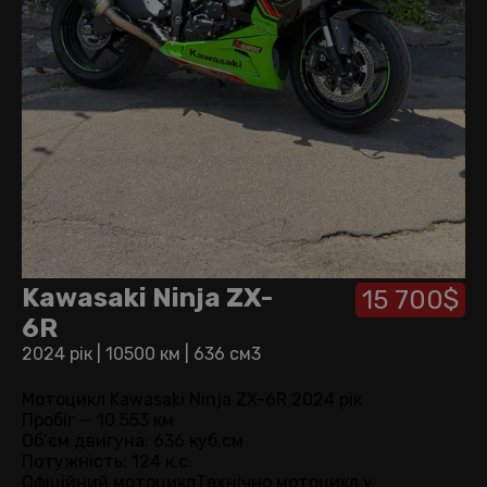
Kawasaki Ninja ZX-
15 700$
6R
2024 рік
|
10500 км
|
636 см3
Мотоцикл Kawasaki Ninja ZX-6R 2024 рік
Пробіг — 10 553 км
Об’єм двигуна: 636 куб.см
Потужність: 124 к.с.
Офіційний мотоциклТехнічно мотоцикл у