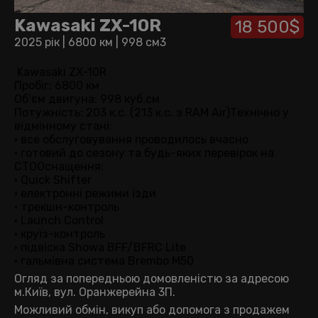
Kawasaki ZX-10R
18 500$
2025 рік
|
6800 км
|
998 см3
Kawasaki ZX-10R
Пробіг: 6800 км
Об’єм двигуна: 998 куб.см
Потужність: 203 к.с. (213 к.с. з RAM Air)Технічно у
відмінному стані:
• все обслуговування проводилось вчасно
• готовий до сезону та будь-яких перевірок на
СТООснащення:
• Quick Shifter
• електронні режими їзди
• трекшн-контроль
• Launch Control
• круїз-контроль
• підвіска Showa BFF/BFRC Lite
• гальмівна система Brembo M50
Огляд за попередньою домовленістю за адресою
м.Київ, вул. Оранжерейна 3П.
Можливий обмін, викуп або допомога з продажем